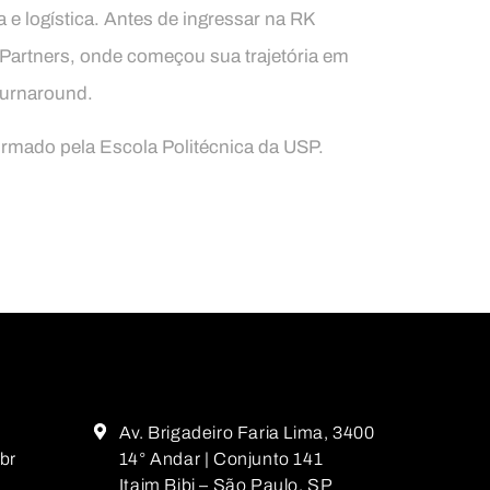
a e logística. Antes de ingressar na RK
 Partners, onde começou sua trajetória em
turnaround.
rmado pela Escola Politécnica da USP.
Av. Brigadeiro Faria Lima, 3400
br
14° Andar | Conjunto 141
Itaim Bibi – São Paulo, SP