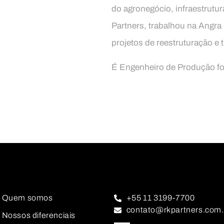
do agronegócio, infraestrutur
Partners, trabalhou na Angra
projetos de reestruturação e 
É Engenheiro de Produção fo
Quem somos
+55 11 3199-7700
contato@rkpartners.com.
Nossos diferenciais